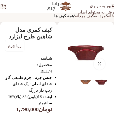
عبور به ناوبری
رفتن به محتوای اصلی
خانه
مردانه
کیف مردانه
همه کیف ها
کیف کمری مدل
شاهین طرح لیزارد
رایا چرم
شناسه
بزرگنمایی تصویر
محصول:
RL174
جنس چرم : چرم طبیعی گاو
فضای اصلی : یک فضای
زیپ دار بزرگ
ابعاد : 18(پایین) 35 (بالا)*16
سانتیمتر
تومان
1,790,000