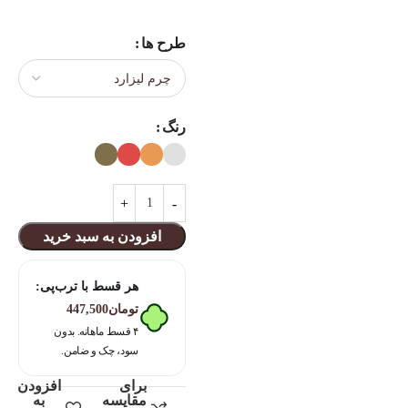
طرح ها
رنگ
افزودن به سبد خرید
هر قسط با ترب‌پی:
تومان
447,500
۴ قسط ماهانه. بدون
سود، چک و ضامن.
برای
افزودن
مقایسه
به